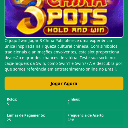
O jogo 5win Jogar 3 China Pots oferece uma experiência
única inspirada na riqueza cultural chinesa. Com símbolos
tradicionais e animações envolventes, este slot proporciona
diversão e grandes chances de vitória. Teste sua sorte nos
caça-níqueis da 5win, como 5win1 e 5win777, e descubra por
que somos referência em entretenimento online no Brasil.
Jogar Agora
Rolos:
Linhas:
5
3
Linhas de Pagamento:
Frequência de Acerto:
25
28%