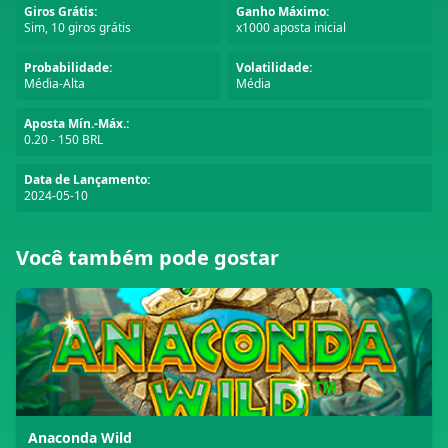
Giros Grátis:
Ganho Máximo:
Sim, 10 giros grátis
x1000 aposta inicial
Probabilidade:
Volatilidade:
Média-Alta
Média
Aposta Mín.-Máx.:
0.20 - 150 BRL
Data de Lançamento:
2024-05-10
Você também pode gostar
Anaconda Wild